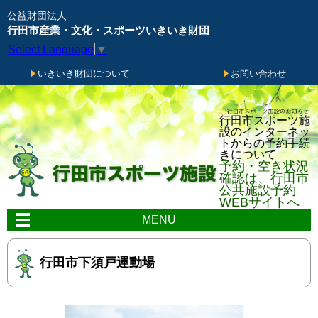
メニューをスキップします
公益財団法人
行田市産業・文化・スポーツいきいき財団
Select Language
▼
いきいき財団について
お問い合わせ
行田市スポーツ施
設のインターネッ
トからの予約手続
きについて
予約・空き状況
確認は、行田市
公共施設予約
WEBサイトへ
MENU
行田市下須戸運動場