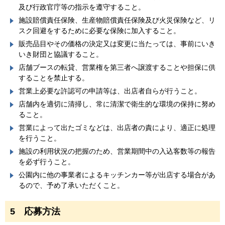
及び行政官庁等の指示を遵守すること。
施設賠償責任保険、生産物賠償責任保険及び火災保険など、リ
スク回避をするために必要な保険に加入すること。
販売品目やその価格の決定又は変更に当たっては、事前にいき
いき財団と協議すること。
店舗ブースの転貸、営業権を第三者へ譲渡することや担保に供
することを禁止する。
営業上必要な許認可の申請等は、出店者自らが行うこと。
店舗内を適切に清掃し、常に清潔で衛生的な環境の保持に努め
ること。
営業によって出たゴミなどは、出店者の責により、適正に処理
を行うこと。
施設の利用状況の把握のため、営業期間中の入込客数等の報告
を必ず行うこと。
公園内に他の事業者によるキッチンカー等が出店する場合があ
るので、予め了承いただくこと。
5 応募方法