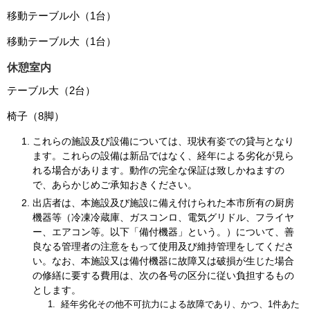
移動テーブル小（1台）
移動テーブル大（1台）
休憩室内
テーブル大（2台）
椅子（8脚）
これらの施設及び設備については、現状有姿での貸与となり
ます。これらの設備は新品ではなく、経年による劣化が見ら
れる場合があります。動作の完全な保証は致しかねますの
で、あらかじめご承知おきください。
出店者は、本施設及び施設に備え付けられた本市所有の厨房
機器等（冷凍冷蔵庫、ガスコンロ、電気グリドル、フライヤ
ー、エアコン等。以下「備付機器」という。）について、善
良なる管理者の注意をもって使用及び維持管理をしてくださ
い。なお、本施設又は備付機器に故障又は破損が生じた場合
の修繕に要する費用は、次の各号の区分に従い負担するもの
とします。
経年劣化その他不可抗力による故障であり、かつ、1件あた