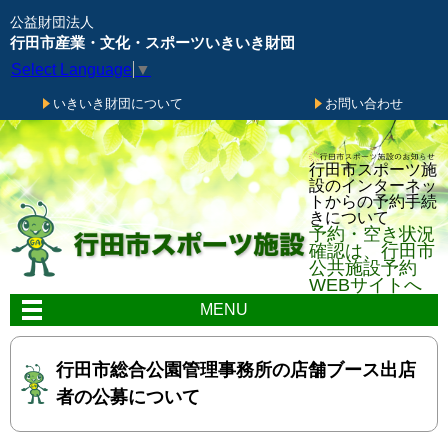
メニューをスキップします
公益財団法人
行田市産業・文化・スポーツいきいき財団
Select Language
▼
いきいき財団について
お問い合わせ
行田市スポーツ施
設のインターネッ
トからの予約手続
きについて
予約・空き状況
確認は、行田市
公共施設予約
WEBサイトへ
MENU
行田市総合公園管理事務所の店舗ブース出店
者の公募について