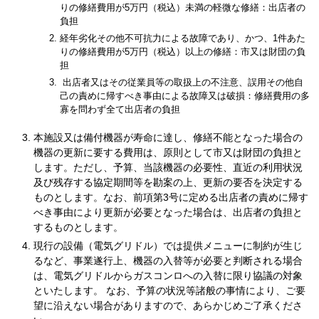
りの修繕費用
が5万円（税込）未満の軽微な修繕：出店者の
負担
経年劣化その他不可抗力による故障であり、かつ、1件あた
りの修繕費用
が5万円（税込）以上の修繕：市又は財団の負
担
出店者又はその従業員等の取扱上の不注意、誤用その他自
己の責めに帰す
べき事由による故障又は破損：修繕費用の多
寡を問わず全て出店者の負担
本施設又は備付機器が寿命に達し、修繕不能となった場合の
機器の更新に要する費用は、原則として市又は財団の負担と
します。ただし、予算、当該機器の必要性、直近の利用状況
及び残存する協定期間等を勘案の上、更新の要否を決定する
ものとします。なお、前項第3号に定める出店者の責めに帰す
べき事由により更新が必要となった場合は、出店者の負担と
するものとします。
現行の設備（電気グリドル）では提供メニューに制約が生じ
るなど、事業遂行上、機器の入替等が必要と判断される場合
は、電気グリドルからガスコンロへの入替に限り協議の対象
といたします。 なお、予算の状況等諸般の事情により、ご要
望に沿えない場合がありますので、あらかじめご了承くださ