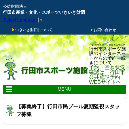
メニューをスキップします
公益財団法人
行田市産業・文化・スポーツいきいき財団
Select Language
▼
いきいき財団について
お問い合わせ
行田市スポーツ施
設のインターネッ
トからの予約手続
きについて
予約・空き状況
確認は、行田市
公共施設予約
WEBサイトへ
MENU
【募集終了】行田市民プール夏期監視スタッ
フ募集