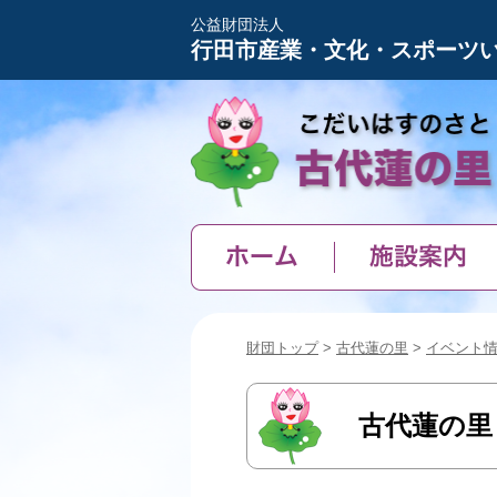
公益財団法人
行田市産業・文化・スポーツ
ホーム
施設案内
財団トップ
>
古代蓮の里
>
イベント
古代蓮の里