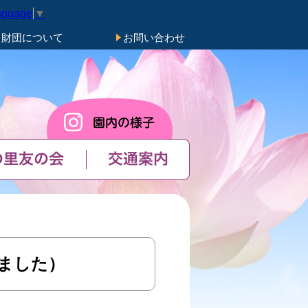
nguage
▼
き財団について
お問い合わせ
の里友の会
交通案内
ました）