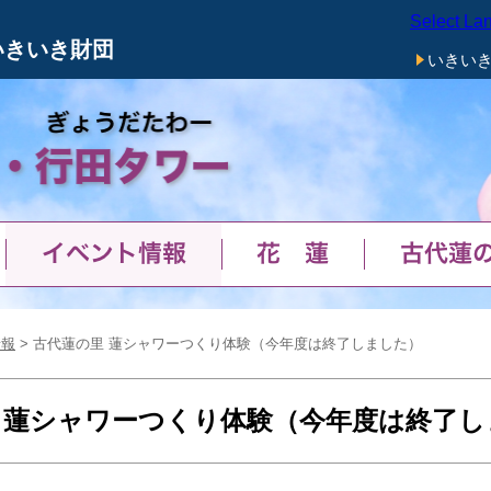
Select La
メニューをスキップします
いきいき財団
いきい
イベント情報
花蓮
古代蓮
情報
> 古代蓮の里 蓮シャワーつくり体験（今年度は終了しました）
 蓮シャワーつくり体験（今年度は終了し