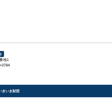
内
5番地1
-0784
いきいき財団