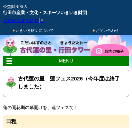
メニューをスキップします
公益財団法人
行田市産業・文化・スポーツいきいき財団
Select Language
▼
いきいき財団について
お問い合わせ
MENU
古代蓮の里 蓮フェス2026（今年度は終了
しました）
蓮の開花期の幕開けを、蓮フェスで！
日程